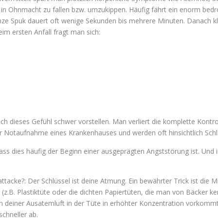
t in Ohnmacht zu fallen bzw. umzukippen. Häufig fährt ein enorm be
ze Spuk dauert oft wenige Sekunden bis mehrere Minuten. Danach kl
im ersten Anfall fragt man sich:
ich dieses Gefühl schwer vorstellen. Man verliert die komplette Kontro
er Notaufnahme eines Krankenhauses und werden oft hinsichtlich Schlag
dass dies häufig der Beginn einer ausgeprägten Angststörung ist. Und 
ttacke?: Der Schlüssel ist deine Atmung. Ein bewährter Trick ist die M
z.B. Plastiktüte oder die dichten Papiertüten, die man von Bäcker ken
in deiner Ausatemluft in der Tüte in erhöhter Konzentration vorkomm
schneller ab.