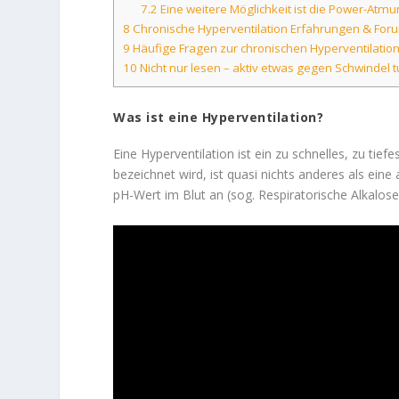
7.2
Eine weitere Möglichkeit ist die Power-Atm
8
Chronische Hyperventilation Erfahrungen & For
9
Häufige Fragen zur chronischen Hyperventilatio
10
Nicht nur lesen – aktiv etwas gegen Schwindel 
Was ist eine Hyperventilation?
Eine Hyperventilation ist ein zu schnelles, zu ti
bezeichnet wird, ist quasi nichts anderes als ein
pH-Wert im Blut an (sog. Respiratorische Alkalose