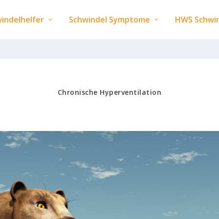
indelhelfer
Schwindel Symptome
HWS Schwi
Chronische Hyperventilation