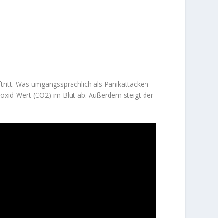
uftritt. Was umgangssprachlich als Panikattacken
dioxid-Wert (CO2) im Blut ab. Außerdem steigt der