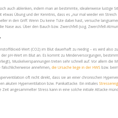
ich auch ablenken, indem man an bestimmte, idealerweise lustige Situ
 mit etwas Übung und der Kenntnis, dass es „nur mal wieder ein Streich
ller in den Griff. Wenn Du keine Tüte dabei hast, versuche langsam
ie Nase aus. Über den Bauch bzw. Zwerchfell (sog. Zwerchfell-Atmung
?
nstoffdioxid-Wert (CO2) im Blut dauerhaft zu niedrig – es wird also zu
igt der pH-Wert im Blut an. Es kommt zu Minderversorgungen, bestimm
vorliegt), Muskelverspannungen treten sehr schnell auf. Vor allem die
ne fälschlicherweise annehmen,
die Ursache liege in der HWS
bzw. beim
ventilation oft nicht direkt, dass sie an einer chronischen Hyperventi
alen akuten Hyperventilation bzw. Panikattacke. Ein initiales
Stressereig
e Zeit angesammelter Stress kann in eine solche initiale Attacke münd