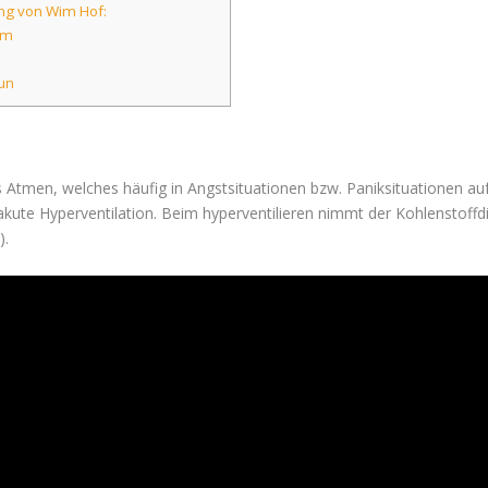
ung von Wim Hof:
um
n
tun
efes Atmen, welches häufig in Angstsituationen bzw. Paniksituationen a
e akute Hyperventilation. Beim hyperventilieren nimmt der Kohlenstoff
).