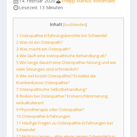
14. Februar 2020
Philipp Markus Wiedmaier
Lesezeit: 13 Minuten
Inhalt
[
Ausblenden
]
1
Osteopathie Erfahrungsberichte bei Schwindel
2
Was ist ein Osteopath?
3
Was macht ein Osteopath?
4
Wie läuft eine osteopathische Behandlung ab?
5
Wie lange dauert eine Osteopathie-Sitzung und wie
viele Sitzungen sind erforderlich?
6
Wie viel kostet Osteopathie? Erstattet die
Krankenkasse Osteopathie?
7
Osteopathische Selbstbehandlung?
8
Risiken bei Osteopathie? Erstverschlimmerung
einkalkulieren!
9
Physiotherapie oder Osteopathie?
10
Osteopathie Erfahrungen
11
Häufige Fragen zu Osteopathie-Erfahrungen bei
Schwindel
12
Nicht nur lesen – aktiv etwas gegen Schwindel tun