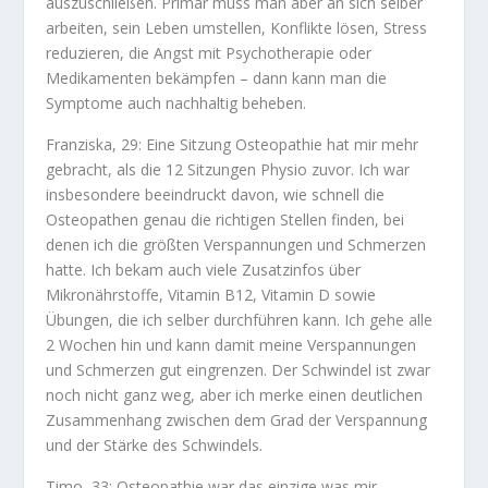
auszuschließen. Primär muss man aber an sich selber
arbeiten, sein Leben umstellen, Konflikte lösen, Stress
reduzieren, die Angst mit Psychotherapie oder
Medikamenten bekämpfen – dann kann man die
Symptome auch nachhaltig beheben.
Franziska, 29: Eine Sitzung Osteopathie hat mir mehr
gebracht, als die 12 Sitzungen Physio zuvor. Ich war
insbesondere beeindruckt davon, wie schnell die
Osteopathen genau die richtigen Stellen finden, bei
denen ich die größten Verspannungen und Schmerzen
hatte. Ich bekam auch viele Zusatzinfos über
Mikronährstoffe, Vitamin B12, Vitamin D sowie
Übungen, die ich selber durchführen kann. Ich gehe alle
2 Wochen hin und kann damit meine Verspannungen
und Schmerzen gut eingrenzen. Der Schwindel ist zwar
noch nicht ganz weg, aber ich merke einen deutlichen
Zusammenhang zwischen dem Grad der Verspannung
und der Stärke des Schwindels.
Timo, 33: Osteopathie war das einzige was mir